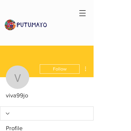
More actions
Follow
viva99jo
viva99jo
Profile